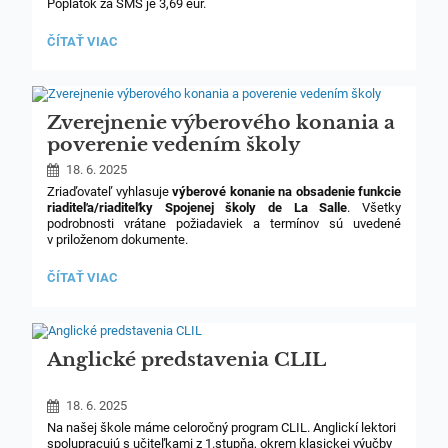
Poplatok za SMS je 3,69 eur.
A potom už len prilož ISIC kartu k terminálu, ktorý má p.uč.
NEZABUDNI
ČÍTAŤ VIAC
Vlkovičová
SI
PREDĹŽIŤ
PLATNOSŤ
ISIC
KVÔLI
Zverejnenie výberového konania a
ZĽAVE
poverenie vedením školy
NA
DOPRAVU:
18. 6. 2025
Zriaďovateľ vyhlasuje
výberové konanie na obsadenie funkcie
riaditeľa/riaditeľky Spojenej školy de La Salle
. Všetky
podrobnosti vrátane požiadaviek a termínov sú uvedené
v priloženom dokumente.
ZVEREJNENIE
ČÍTAŤ VIAC
Zároveň si vás dovoľujeme informovať, že
na základe
VÝBEROVÉHO
rozhodnutia zriaďovateľa bola dočasným vedením Spojenej
KONANIA
školy de La Salle poverená PaedDr. Eva Baračková
.
A
POVERENIE
VEDENÍM
Anglické predstavenia CLIL
ŠKOLY:
18. 6. 2025
Na našej škole máme celoročný program CLIL. Anglickí lektori
spolupracujú s učiteľkami z 1.stupňa, okrem klasickej výučby