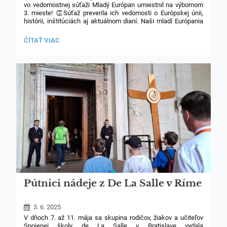
vo vedomostnej súťaži Mladý Európan umiestnil na výbornom
3. mieste! 👏
Súťaž preverila ich vedomosti o Európskej únii,
histórii, inštitúciách aj aktuálnom dianí. Naši mladí Európania
preukázali výbornú prípravu, tímovú spoluprácu a skvelé
argumentačné schopnosti.
ÚSPECH
ČÍTAŤ VIAC
NAŠICH
ŠTUDENTOV
V
SÚŤAŽI
MLADÝ
EURÓPAN!
🇪🇺
🥉:
Pútnici nádeje z De La Salle v Ríme
3. 6. 2025
V dňoch 7. až 11. mája sa skupina rodičov, žiakov a učiteľov
Spojenej školy de La Salle v Bratislave vydala