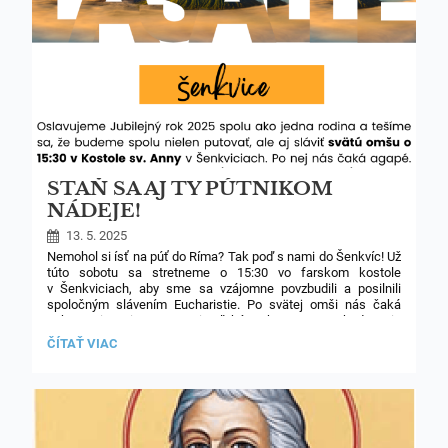
STAŇ SA AJ TY PÚTNIKOM
NÁDEJE!
13. 5. 2025
Nemohol si ísť na púť do Ríma? Tak poď s nami do Šenkvíc! Už
túto sobotu sa stretneme o 15:30 vo farskom kostole
v Šenkviciach, aby sme sa vzájomne povzbudili a posilnili
spoločným slávením Eucharistie. Po svätej omši nás čaká
pohostenie, priestor na priateľské rozhovory a na budovanie
našej školskej rodiny. Doprava je individuálna
STAŇ
ČÍTAŤ VIAC
(vlakom/autom/autobusom a pod.) alebo sa môžeš pripojiť
SA
k peším/cyklo pútnikom (viď anketa na EduPage). Zober celú
AJ
rodinu a poď s nami stráviť krásne popoludnie!
TY
PÚTNIKOM
NÁDEJE!: