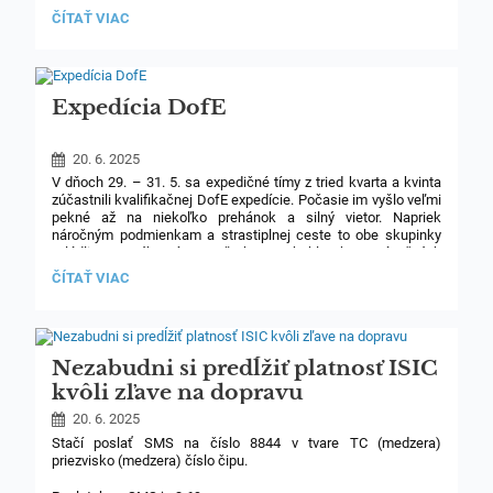
ÚSPECH
ČÍTAŤ VIAC
Národný športový zväz – Zväz potápačov Slovenska usporiadal
NÁŠHO
Majstrovstvá Slovenskej republiky v plávaní s plutvami
ABSOLVENTA
a v rýchlostnom potápaní, ktoré sa konali v dňoch 17. a 18.
-
mája 2025 v mestskej krytej plavárni Pasienky v Bratislave
PETRA
BLAŠKOVIČA:
na 50 m bazéne. Na tomto celoslovenskom podujatí získal žiak
Expedícia DofE
nasledovné tituly:
20. 6. 2025
V dňoch 29. – 31. 5. sa expedičné tímy z tried kvarta a kvinta
zúčastnili kvalifikačnej DofE expedície. Počasie im vyšlo veľmi
pekné až na niekoľko prehánok a silný vietor. Napriek
náročným podmienkam a strastiplnej ceste to obe skupinky
zvládli na výbornú a všetko prebehlo bez závažných
komplikácií. Pýtate sa prečo? Len vďaka dozoru
EXPEDÍCIA
ČÍTAŤ VIAC
a bezchybnému vedeniu, najmä od pani učiteľky Stanovej
DOFE:
a pána učiteľa Meňharda. Obom im veľmi pekne ďakujeme.
Nezabudni si predĺžiť platnosť ISIC
kvôli zľave na dopravu
20. 6. 2025
Stačí poslať SMS na číslo 8844 v tvare TC (medzera)
priezvisko (medzera) číslo čipu.