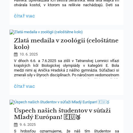
Havlíka. Sprevádzala ich sestra Serafínka.
Milá teta Majka im
otvárala kostol, v ktorom sa relikvie nachádzajú.
Deti sa
pri relikviách modlili a následne si mohli zakúpiť malú
pamiatku na tento výlet.
JANKO
ČÍTAŤ VIAC
HAVLÍK:
Zlatá medaila v zoológii (celoštátne
kolo)
10. 6. 2025
V dňoch 6.6. a 7.6.2025 sa zišli v Tatranskej Lomnici víťazi
krajských kôl Biologickej olympiády v kategórii E. Bola
medzi nimi aj Anička Hradská z nášho gymnázia. Súťažiaci si
zmerali sily v štyroch disciplínach. Po náročnom vedomostnom
teste boli preverení z poznávania 50 druhov živočíchov polí, lúk
a pasienkov. Nasledovala ústna skúška pred komisiou
ZLATÁ
ČÍTAŤ VIAC
a hodnotenie práce v teréne. Nadšení zoológovia pozorovali
MEDAILA
živočíchy v prírodnom prostredí počas celého roka. Ich
V
výsledkom bola zbierka a správa z pozorovania a mapovania
ZOOLÓGII
živočíchov, ktoré si priniesli so sebou.
Anička obsadila prvú
(CELOŠTÁTNE
priečku so šestnásťbodovým náskokom
. Srdečne jej
KOLO):
Úspech našich študentov v súťaži
blahoželáme a ďakujeme za úspešnú reprezentáciu nielen
Mladý Európan! 🇪🇺🥉
našej školy, ale celého Bratislavského kraja.
9. 6. 2025
S hrdosťou oznamujeme, že náš tím študentov sa