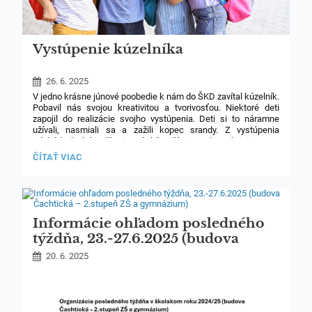
Vystúpenie kúzelníka
26. 6. 2025
V jedno krásne júnové poobedie k nám do ŠKD zavítal kúzelník.
Pobavil nás svojou kreativitou a tvorivosťou. Niektoré deti
zapojil do realizácie svojho vystúpenia. Deti si to náramne
užívali, nasmiali sa a zažili kopec srandy. Z vystúpenia
odchádzali plní nadšenia a tí akčnejší aj s malou rekvizitou.
VYSTÚPENIE
ČÍTAŤ VIAC
KÚZELNÍKA:
Informácie ohľadom posledného
týždňa, 23.-27.6.2025 (budova
Čachtická – 2.stupeň ZŠ
20. 6. 2025
a gymnázium)