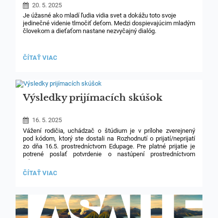
20. 5. 2025
Je úžasné ako mladí ľudia vidia svet a dokážu toto svoje
jedinečné videnie tlmočiť deťom. Medzi dospievajúcim mladým
človekom a dieťaťom nastane nezvyčajný dialóg.
Boli sme toho svedkami 16.5., v jedno chladné piatkové ráno.
Študenti vyššieho gymnázia Spojenej školy de La Salle zavítali
ROVESNÍCKE
ČÍTAŤ VIAC
opäť po rokoch na prvý stupeň a tento raz nezasadli
VYUČOVANIE:
do školských lavíc, ale postavili sa rovno pred učiteľskú
katedru. Pripravili si tvorivé a interaktívne vyučovacie hodiny
pre našich žiakov. Sivá rutina bežného ospalého piatka sa
premenila, zahrala veselými farbami. Deti boli nadšené
Výsledky prijímacích skúšok
a motivované, mladí gymnazisti zase príjemne prekvapení
svojimi pedagogickými schopnosťami. Táto skúsenosť bola
pre obidve strany obohacujúca.
16. 5. 2025
Vážení rodičia, uchádzač o štúdium je v prílohe zverejnený
pod kódom, ktorý ste dostali na Rozhodnutí o prijatí/neprijatí
zo dňa 16.5. prostredníctvom Edupage. Pre platné prijatie je
potrené poslať potvrdenie o nastúpení prostredníctvom
Edupage.
VÝSLEDKY
ČÍTAŤ VIAC
Blahoželáme úspešným uchádzačom!
PRIJÍMACÍCH
SKÚŠOK:
PS_vysledky.pdf