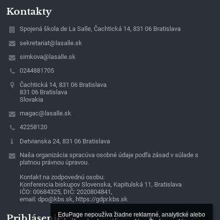
Kontakty
Spojená škola de La Salle, Čachtická 14, 831 06 Bratislava
sekretariat@lasalle.sk
simkova@lasalle.sk
0244881705
Čachtická 14, 831 06 Bratislava
831 06 Bratislava
Slovakia
magac@lasalle.sk
42258120
Detvianska 24, 831 06 Bratislava
Naša organizácia spracúva osobné údaje podľa zásad v súlade s
platnou právnou úpravou.
Kontakt na zodpovednú osobu:
Konferencia biskupov Slovenska, Kapitulská 11, Bratislava
IČO: 00684325, DIČ: 2020804841,
email: dpo@kbs.sk, https://gdpr.kbs.sk
EduPage nepoužíva žiadne reklamné, analytické alebo 
Prihlásenie