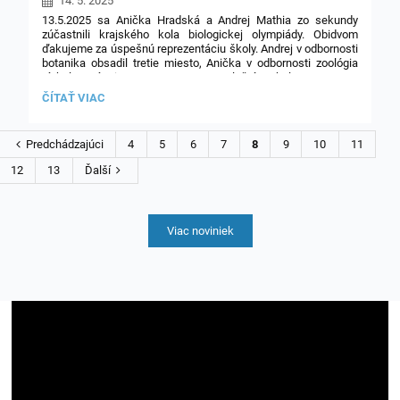
14. 5. 2025
6
13.5.2025 sa Anička Hradská a Andrej Mathia zo sekundy
zúčastnili krajského kola biologickej olympiády. Obidvom
ďakujeme za úspešnú reprezentáciu školy.
Andrej v odbornosti
botanika obsadil tretie miesto,
Anička v odbornosti zoológia
získala prvé miesto s postupom na celoštátne kolo.
NAŠIM
ČÍTAŤ VIAC
Našim biológom srdečne blahoželáme!
BIOLÓGOM
SA
DARILO:
Predchádzajúci
4
5
6
7
8
9
10
11
12
13
Ďalší
Viac noviniek