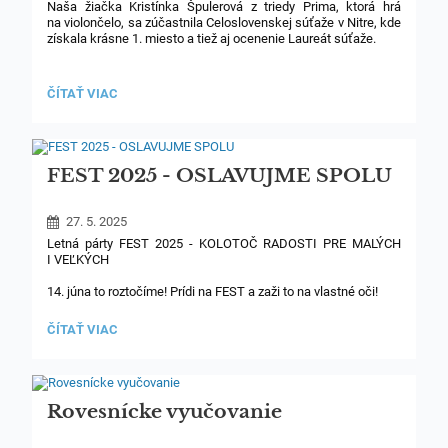
Naša žiačka Kristínka Špulerová z triedy Prima, ktorá hrá
na violončelo, sa zúčastnila Celoslovenskej súťaže v Nitre, kde
získala krásne 1. miesto a tiež aj ocenenie Laureát súťaže.
Kristínke srdečne blahoželáme a prajeme veľa úspechov ☺
ÚSPECH
ČÍTAŤ VIAC
ŽIAČKY
Z
PRÍMY
NA
CELOSLOVENSKEJ
FEST 2025 - OSLAVUJME SPOLU
SÚŤAŽI:
27. 5. 2025
Letná párty FEST 2025 - KOLOTOČ RADOSTI PRE MALÝCH
I VEĽKÝCH
14. júna to roztočíme! Prídi na FEST a zaži to na vlastné oči!
FEST
ČÍTAŤ VIAC
2025
-
OSLAVUJME
SPOLU:
Rovesnícke vyučovanie