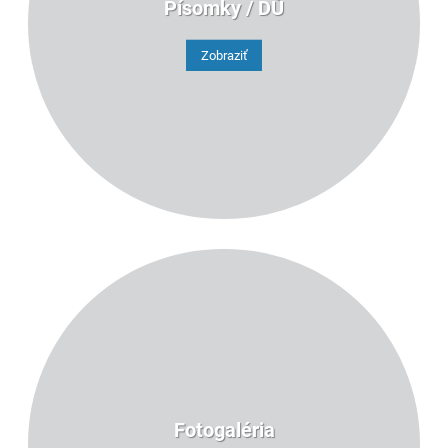
Písomky / DÚ
Zobraziť
Fotogaléria