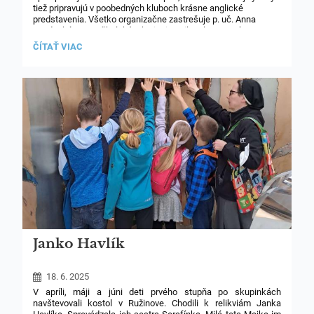
tiež pripravujú v poobedných kluboch krásne anglické
predstavenia. Všetko organizačne zastrešuje p. uč. Anna
Lendacká. Tento školský rok si pripravila talentovaná 2.B
divadielko Hansel and Gretel (Perníková chalúpka)
ANGLICKÉ
ČÍTAŤ VIAC
pod vedením pána Kyla Michelsona a p. Anny Lendackej.
PREDSTAVENIA
Nezaostávali ani 3.B a 4.B. Nadaná 3.B nacvičila 7 little kids (7
CLIL:
kozliatok) s pánom Josephom Arciagom a p. uč. Annou
Lendackou. Šikovná 4.B vystúpila s 12 months (O dvanástich
mesiačikoch) pod vedením Kyla Michelsona a p. uč. Anny
Lendackej.
Janko Havlík
18. 6. 2025
V apríli, máji a júni deti prvého stupňa po skupinkách
navštevovali kostol v Ružinove.
Chodili k relikviám Janka