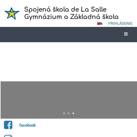
Spojená škola de La Salle
Gymnázium a Základná škola
PRIHLÁSENIE
Mobilná aplikácia
Vyskúšajte taktiež EduPage mobilnú aplikáciu, ktorá je dostupná na
zariadeniach s operačným systémom Android a IOS. Dostávajte
informácie od školy priamo do Vášho mobilu.
facebook