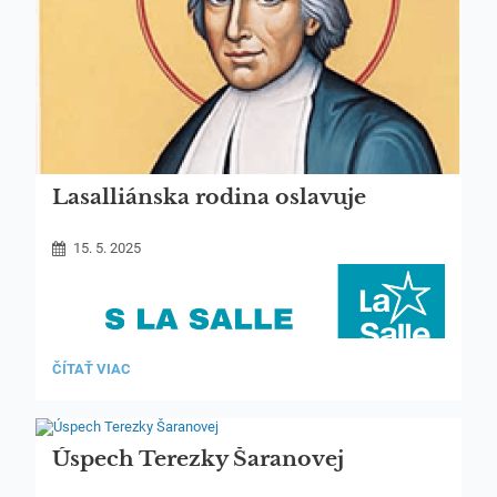
Lasalliánska rodina oslavuje
15. 5. 2025
LASALLIÁNSKA
ČÍTAŤ VIAC
RODINA
OSLAVUJE:
Úspech Terezky Šaranovej