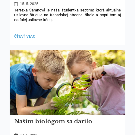
15. 5. 2025
Terezka Šaranová je naša študentka septimy, ktorá aktuálne
usilovne študuje na Kanadskej strednej škole a popri tom aj
naďalej usilovne trénuje.
Aktuálne obhájila minuloročný titul a stala sa seniorskou
majsterkou Slovenska v modernej gymnastike pre rok 2025.
ÚSPECH
ČÍTAŤ VIAC
TEREZKY
Blahoželáme
ŠARANOVEJ:
Našim biológom sa darilo