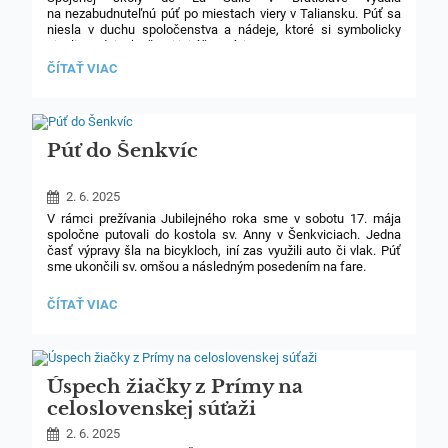
na nezabudnuteľnú púť po miestach viery v Taliansku. Púť sa
niesla v duchu spoločenstva a nádeje, ktoré si symbolicky
niesli v srdciach všetci jej účastníci.
PÚTNICI
ČÍTAŤ VIAC
Prvý deň patril návšteve malebného Assisi – mesta pokoja,
NÁDEJE
modlitby a svätého Františka. V tichu starobylých ulíc
Z
a medzi múrmi bazilík sv. Františka a sv. Kláry sme vnímali silu
DE
viery, ktorá pretrváva stáročia. Účastníci púte, deti i dospelí, sa
LA
SALLE
nechali viesť týmto pokojom a už prvé chvíle strávené spolu
Púť do Šenkvíc
V
utužili naše vzťahy ako jednej veľkej lasalliánskej rodiny.
RÍME:
2. 6. 2025
V rámci prežívania Jubilejného roka sme v sobotu 17. mája
spoločne putovali do kostola sv. Anny v Šenkviciach. Jedna
časť výpravy šla na bicykloch, iní zas využili auto či vlak. Púť
sme ukončili sv. omšou a následným posedením na fare.
PÚŤ
ČÍTAŤ VIAC
DO
ŠENKVÍC:
Úspech žiačky z Prímy na
celoslovenskej súťaži
2. 6. 2025