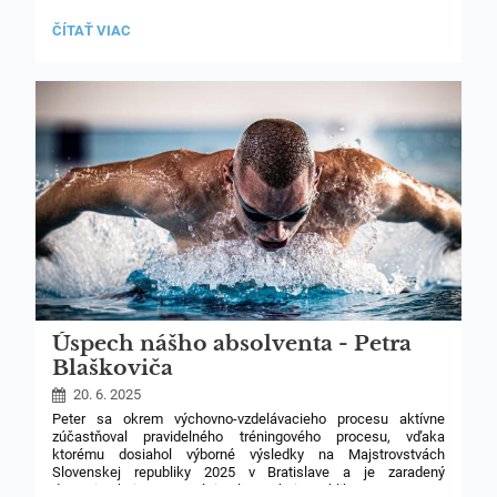
INFORMÁCIE
ČÍTAŤ VIAC
OHĽADOM
POSLEDNÉHO
TÝŽDŇA,
23.-27.6.2025
(BUDOVA
ČACHTICKÁ
–
2.STUPEŇ
ZŠ
A GYMNÁZIUM):
Úspech nášho absolventa - Petra
Blaškoviča
20. 6. 2025
Peter sa okrem výchovno-vzdelávacieho procesu aktívne
zúčastňoval pravidelného tréningového procesu, vďaka
ktorému dosiahol výborné výsledky na Majstrovstvách
Slovenskej republiky 2025 v Bratislave a je zaradený
do seniorskej reprezentácie Slovenskej republiky.