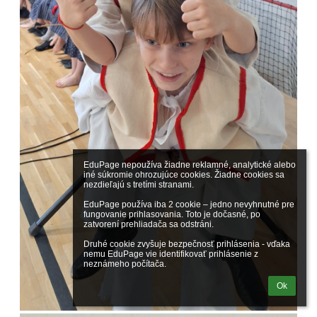
EduPage nepoužíva žiadne reklamné, analytické alebo 
iné súkromie ohrozujúce cookies. Žiadne cookies sa 
nezdieľajú s tretími stranami.

EduPage používa iba 2 cookie – jedno nevyhnutné pre 
fungovanie prihlasovania. Toto je dočasné, po 
zatvorení prehliadača sa odstráni.

Druhé cookie zvyšuje bezpečnosť prihlásenia - vďaka 
nemu EduPage vie identifikovať prihlásenie z 
neznámeho počítača.
Ok