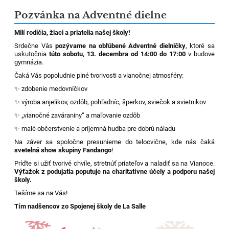
Pozvánka na Adventné dielne
Milí rodičia, žiaci a priatelia našej školy!
Srdečne Vás
pozývame na obľúbené Adventné dielničky
, ktoré sa
uskutočnia
túto sobotu, 13. decembra od 14:00 do 17:00
v budove
gymnázia.
Čaká Vás popoludnie plné tvorivosti a vianočnej atmosféry:
✨ zdobenie medovníčkov
✨ výroba anjelikov, ozdôb, pohľadníc, šperkov, sviečok a svietnikov
✨ „vianočné zaváraniny“ a maľovanie ozdôb
✨ malé občerstvenie a príjemná hudba pre dobrú náladu
Na záver sa spoločne presunieme do telocvične, kde nás čaká
svetelná show skupiny Fandango
!
Príďte si užiť tvorivé chvíle, stretnúť priateľov a naladiť sa na Vianoce.
Výťažok z podujatia poputuje na charitatívne účely a podporu našej
školy.
Tešíme sa na Vás!
Tím nadšencov zo Spojenej školy de La Salle