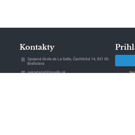
Kontakty
Prihl
Spojená škola de La Salle, Čachtická 14, 831 06
Bratislava
sekretariat@lasalle.sk
Nev
simkova@lasalle.sk
0244881705
Čachtická 14, 831 06 Bratislava
831 06 Bratislava
Slovakia
magac@lasalle.sk
42258120
Detvianska 24, 831 06 Bratislava