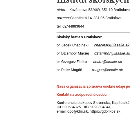
Kontakt
sídlo:
Kovácsova 53/469, 851 10 Bratislava
adresa:
Čachtická 14, 831 06 Bratislava
tel: 02/44883844
Školský bratia v Bratislave:
br. Jacek Chaciński
chacinski@lasalle.sk
br. Dziambor Maciej
dziambor@lasalle.s
br. Grzegorz Fietko
fietko@lasalle.sk
br. Peter Magáč
magac@lasalle.sk
Naša organizácia spracúva osobné údaje po
Kontakt na zodpovednú osobu:
Konferencia biskupov Slovenska, Kapitulská 
IČO: 00684325, DIČ: 2020804841,
email: dpo@kbs.sk, https://gdpr.kbs.sk