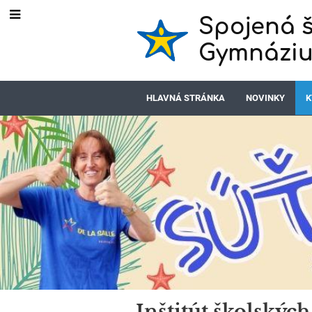
Spojená š
Gymnáziu
HLAVNÁ STRÁNKA
NOVINKY
K
Inštitút školských