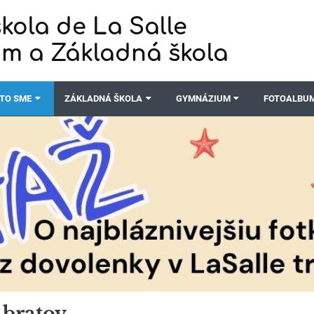
kola de La Salle
m a Základná škola
TO SME
ZÁKLADNÁ ŠKOLA
GYMNÁZIUM
FOTOALBU
 bratov