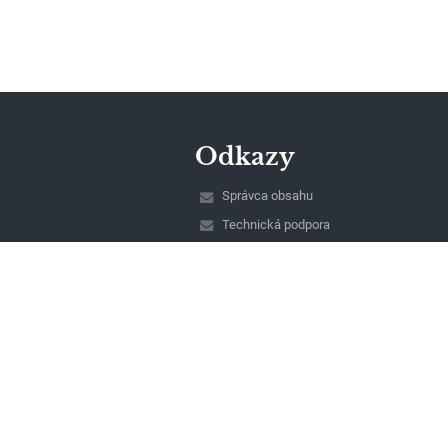
Odkazy
Správca obsahu
Technická podpora
Vyhlásenie o prístupnosti
Právne informácie
Zásady ochrany osobných údajov
Údaje o prevádzkovateľovi
Mapa stránok
O nás
Kontakt