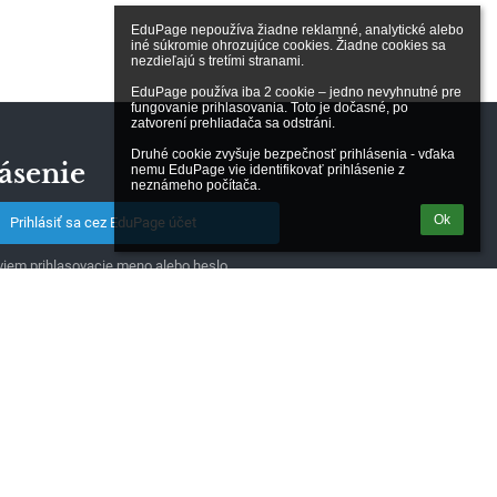
EduPage nepoužíva žiadne reklamné, analytické alebo 
iné súkromie ohrozujúce cookies. Žiadne cookies sa 
nezdieľajú s tretími stranami.

EduPage používa iba 2 cookie – jedno nevyhnutné pre 
fungovanie prihlasovania. Toto je dočasné, po 
zatvorení prehliadača sa odstráni.

Druhé cookie zvyšuje bezpečnosť prihlásenia - vďaka 
ásenie
nemu EduPage vie identifikovať prihlásenie z 
neznámeho počítača.
Ok
Prihlásiť sa cez EduPage účet
iem prihlasovacie meno alebo heslo