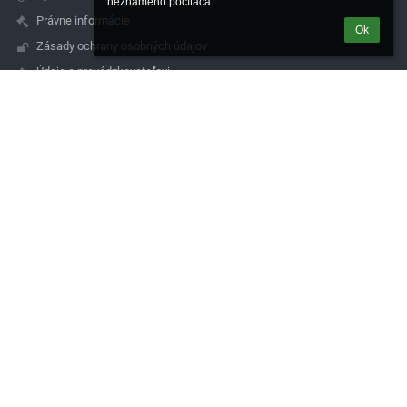
neznámeho počítača.
Právne informácie
Ok
Zásady ochrany osobných údajov
Údaje o prevádzkovateľovi
Mapa stránok
O nás
Kontakt
Novinky
Kontakty
Spojená škola de La Salle, Čachtická 14, 831 06 Bratislava
sekretariat@lasalle.sk
simkova@lasalle.sk
0244881705
Čachtická 14, 831 06 Bratislava
831 06 Bratislava
Slovakia
magac@lasalle.sk