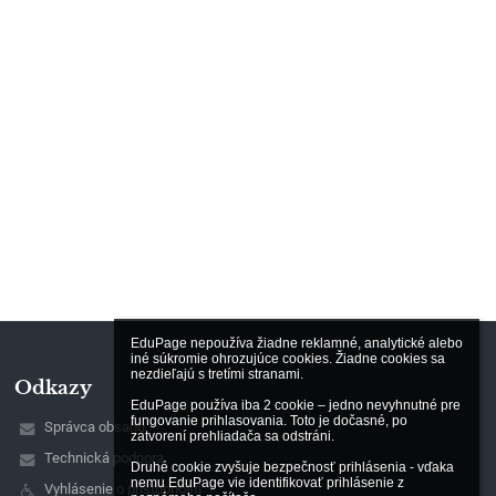
EduPage nepoužíva žiadne reklamné, analytické alebo 
iné súkromie ohrozujúce cookies. Žiadne cookies sa 
nezdieľajú s tretími stranami.

Odkazy
EduPage používa iba 2 cookie – jedno nevyhnutné pre 
fungovanie prihlasovania. Toto je dočasné, po 
Správca obsahu
zatvorení prehliadača sa odstráni.

Technická podpora
Druhé cookie zvyšuje bezpečnosť prihlásenia - vďaka 
nemu EduPage vie identifikovať prihlásenie z 
Vyhlásenie o prístupnosti