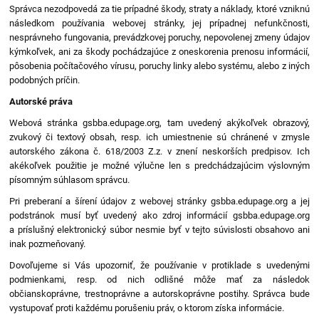
Správca nezodpovedá za tie prípadné škody, straty a náklady, ktoré vzniknú
následkom používania webovej stránky, jej prípadnej nefunkčnosti,
nesprávneho fungovania, prevádzkovej poruchy, nepovolenej zmeny údajov
kýmkoľvek, ani za škody pochádzajúce z oneskorenia prenosu informácií,
pôsobenia počítačového vírusu, poruchy linky alebo systému, alebo z iných
podobných príčin.
Autorské práva
Webová stránka gsbba.edupage.org, tam uvedený akýkoľvek obrazový,
zvukový či textový obsah, resp. ich umiestnenie sú chránené v zmysle
autorského zákona č. 618/2003 Z.z. v znení neskorších predpisov. Ich
akékoľvek použitie je možné výlučne len s predchádzajúcim výslovným
písomným súhlasom správcu.
Pri preberaní a šírení údajov z webovej stránky gsbba.edupage.org a jej
podstránok musí byť uvedený ako zdroj informácií gsbba.edupage.org
a príslušný elektronický súbor nesmie byť v tejto súvislosti obsahovo ani
inak pozmeňovaný.
Dovoľujeme si Vás upozorniť, že používanie v protiklade s uvedenými
podmienkami, resp. od nich odlišné môže mať za následok
občianskoprávne, trestnoprávne a autorskoprávne postihy. Správca bude
vystupovať proti každému porušeniu práv, o ktorom získa informácie.