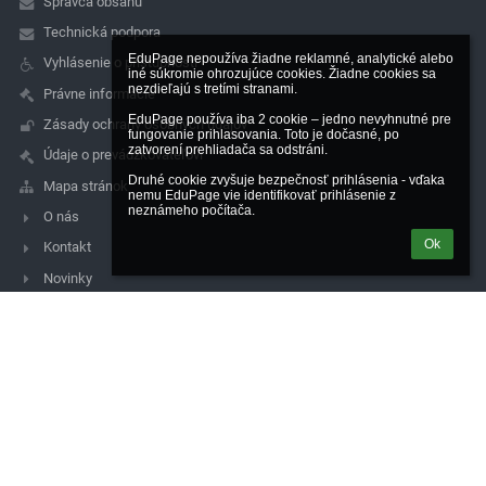
Správca obsahu
Technická podpora
EduPage nepoužíva žiadne reklamné, analytické alebo 
Vyhlásenie o prístupnosti
iné súkromie ohrozujúce cookies. Žiadne cookies sa 
nezdieľajú s tretími stranami.

Právne informácie
EduPage používa iba 2 cookie – jedno nevyhnutné pre 
Zásady ochrany osobných údajov
fungovanie prihlasovania. Toto je dočasné, po 
zatvorení prehliadača sa odstráni.

Údaje o prevádzkovateľovi
Druhé cookie zvyšuje bezpečnosť prihlásenia - vďaka 
Mapa stránok
nemu EduPage vie identifikovať prihlásenie z 
neznámeho počítača.
O nás
Ok
Kontakt
Novinky
Kontakty
Spojená škola de La Salle, Čachtická 14, 831 06 Bratislava
sekretariat@lasalle.sk
simkova@lasalle.sk
0244881705
Čachtická 14, 831 06 Bratislava