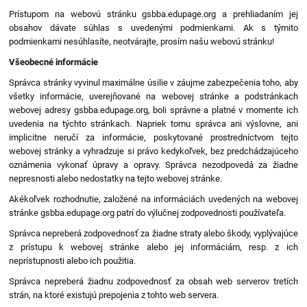
Prístupom na webovú stránku gsbba.edupage.org a prehliadaním jej
obsahov dávate súhlas s uvedenými podmienkami. Ak s týmito
podmienkami nesúhlasíte, neotvárajte, prosím našu webovú stránku!
Všeobecné informácie
Správca stránky vyvinul maximálne úsilie v záujme zabezpečenia toho, aby
všetky informácie, uverejňované na webovej stránke a podstránkach
webovej adresy gsbba.edupage.org, boli správne a platné v momente ich
uvedenia na týchto stránkach. Napriek tomu správca ani výslovne, ani
implicitne neručí za informácie, poskytované prostredníctvom tejto
webovej stránky a vyhradzuje si právo kedykoľvek, bez predchádzajúceho
oznámenia vykonať úpravy a opravy. Správca nezodpovedá za žiadne
nepresnosti alebo nedostatky na tejto webovej stránke.
Akékoľvek rozhodnutie, založené na informáciách uvedených na webovej
stránke gsbba.edupage.org patrí do výlučnej zodpovednosti používateľa.
Správca nepreberá zodpovednosť za žiadne straty alebo škody, vyplývajúce
z prístupu k webovej stránke alebo jej informáciám, resp. z ich
neprístupnosti alebo ich použitia.
Správca nepreberá žiadnu zodpovednosť za obsah web serverov tretích
strán, na ktoré existujú prepojenia z tohto web servera.