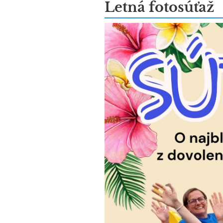
Novinky
Letná fotosúťaž