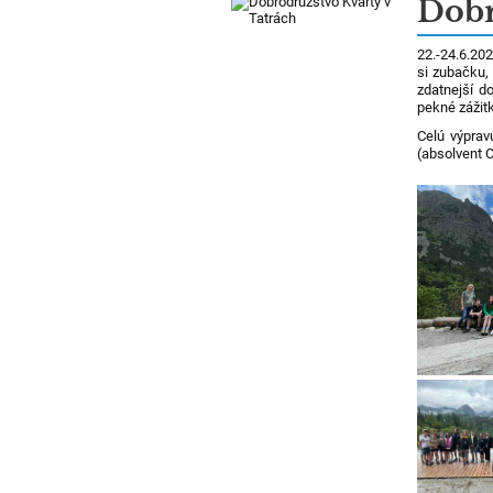
Dobr
22.-24.6.202
si zubačku,
zdatnejší d
pekné zážitk
Celú výprav
(absolvent 