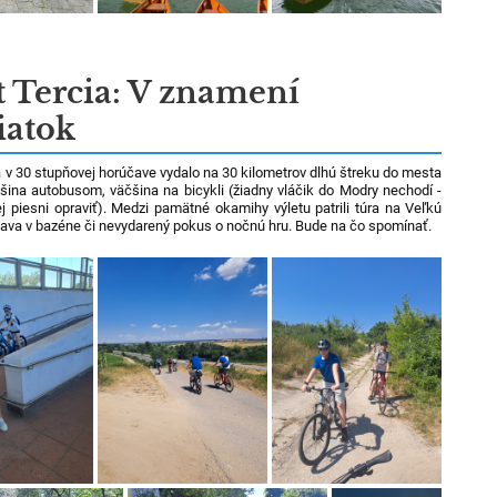
t Tercia: V znamení
iatok
a v 30 stupňovej horúčave vydalo na 30 kilometrov dlhú štreku do mesta
ina autobusom, väčšina na bicykli (žiadny vláčik do Modry nechodí -
ej piesni opraviť). Medzi pamätné okamihy výletu patrili túra na Veľkú
ava v bazéne či nevydarený pokus o nočnú hru. Bude na čo spomínať.