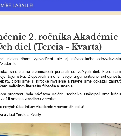
čenie 2. ročníka Akadémie
ch diel (Tercia - Kvarta)
bol nielen dňom vysvedčení, ale aj slávnostného odovzdávania
v Akadémie.
roka sme sa na seminároch ponárali do veľkých diel, ktoré nám
voje tajomstvá. Zlepšovali sme si svoje argumentačné schopnosti,
 debaty, cibrili sme si kritické myslenie a hlavne sme dokázali žasnúť
ami velikánov literatúry, filozofie a umenia.
com programu bola návšteva Galérie Nedbalka. Načerpali sme krásu
viežili sme sa zmrzlinou v centre.
a nových účastníkov Akadémie v novom šk. roku!
á a žiaci Tercie a Kvarty