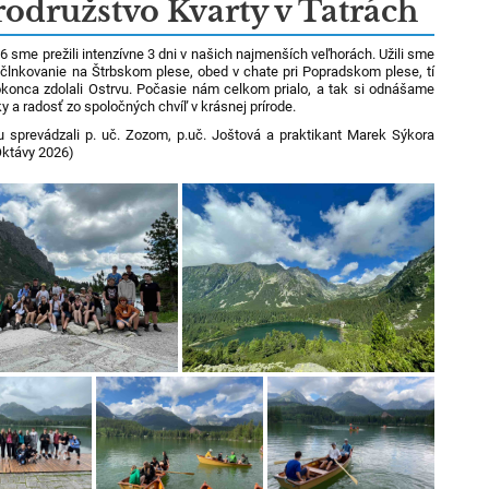
odružstvo Kvarty v Tatrách
6 sme prežili intenzívne 3 dni v našich najmenších veľhorách. Užili sme
 člnkovanie na Štrbskom plese, obed v chate pri Popradskom plese, tí
okonca zdolali Ostrvu. Počasie nám celkom prialo, a tak si odnášame
y a radosť zo spoločných chvíľ v krásnej prírode.
u sprevádzali p. uč. Zozom, p.uč. Joštová a praktikant Marek Sýkora
Oktávy 2026)