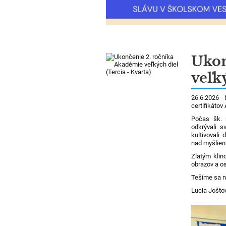
Ukon
veľký
26.6.2026 
certifikáto
Počas šk. 
odkrývali s
kultivovali
nad myšlienk
Zlatým klin
obrazov a os
Tešíme sa n
Lucia Joštov