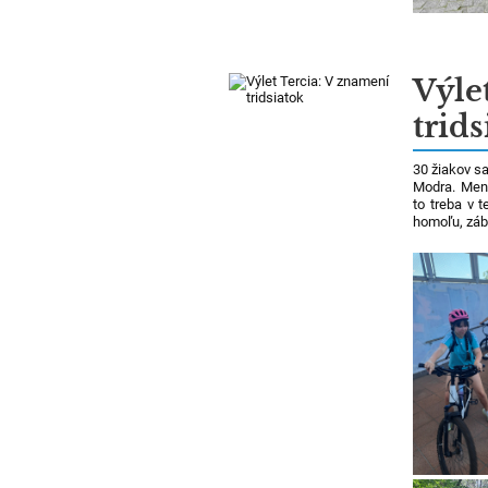
Výle
trids
30 žiakov s
Modra. Menš
to treba v t
homoľu, záb