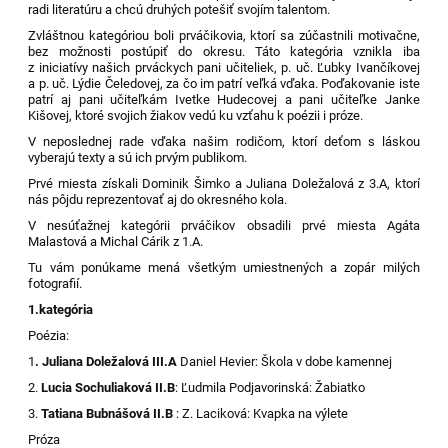
radi literatúru a chcú druhých potešiť svojím talentom.
Zvláštnou kategóriou boli prváčikovia, ktorí sa zúčastnili motivačne,
bez možnosti postúpiť do okresu. Táto kategória vznikla iba
z iniciatívy našich prváckych pani učiteliek, p. uč. Ľubky Ivančíkovej
a p. uč. Lýdie Čeledovej, za čo im patrí veľká vďaka. Poďakovanie iste
patrí aj pani učiteľkám Ivetke Hudecovej a pani učiteľke Janke
Kišovej, ktoré svojich žiakov vedú ku vzťahu k poézii i próze.
V neposlednej rade vďaka našim rodičom, ktorí deťom s láskou
vyberajú texty a sú ich prvým publikom.
Prvé miesta získali Dominik Šimko a Juliana Doležalová z 3.A, ktorí
nás pôjdu reprezentovať aj do okresného kola.
V nesúťažnej kategórii prváčikov obsadili prvé miesta Agáta
Malastová a Michal Cárik z 1.A.
Tu vám ponúkame mená všetkým umiestnených a zopár milých
fotografií.
1.kategória
Poézia:
1
. Juliana Doležalová III.A
Daniel Hevier: Škola v dobe kamennej
2.
Lucia Sochuliaková II.B
: Ľudmila Podjavorinská: Žabiatko
3.
Tatiana Bubnášová II.B
: Z. Laciková: Kvapka na výlete
Próza