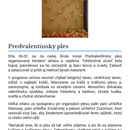
Predvalentínsky ples
Dňa 06.02. sa na našej škole konal Predvalentínsky ples
organizovaný triedami oktáva a septima. Tohtoročná účasť bola
hojná, premiérovo sa ho zúčastnili aj žiaci tercie a kvarty. Zabaviť
a zatancovať si prišli aj niektorí bývalí maturanti.
V programe večera nesmel chýbať belgický tanec, stoličkový tanec,
súťaž o najlepší koláč, hlasovanie za kráľa a kráľovnú plesu a,
samozrejme, aj tombola so skvelými cenami. Atmosféru dotvárala
valentínska výzdoba, vrátane fotosteny a balónov, skvelá hudba,
svetlá a chutné občerstvenie.
Veľká vďaka za spoluprácu pri organizácii plesu patrí pani učiteľke
Stanovej, pani učiteľke Kováčovej a pánovi učiteľovi Zozomovi, ktorí
venovali svoj čas, aby študentom sprostredkovali tento zážitok, ktorý
si všetci veľmi užili:
"Nečakali sme, že si ples až tak veľmi užijeme, a ani že sa staneme
kráľom a kráľovnou plesu. Odporúčame všetkým prísť a tešíme sa