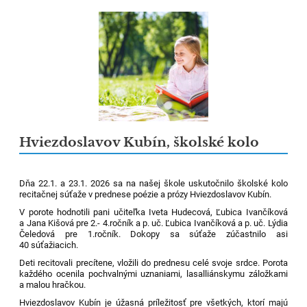
Hviezdoslavov Kubín, školské kolo
Dňa 22.1. a 23.1. 2026 sa na našej škole uskutočnilo školské kolo
recitačnej súťaže v prednese poézie a prózy Hviezdoslavov Kubín.
V porote hodnotili pani učiteľka Iveta Hudecová, Ľubica Ivančíková
a Jana Kišová pre 2.- 4.ročník a p. uč. Ľubica Ivančíková a p. uč. Lýdia
Čeledová pre 1.ročník. Dokopy sa súťaže zúčastnilo asi
40 súťažiacich.
Deti recitovali precítene, vložili do prednesu celé svoje srdce. Porota
každého ocenila pochvalnými uznaniami, lasalliánskymu záložkami
a malou hračkou.
Hviezdoslavov Kubín je úžasná príležitosť pre všetkých, ktorí majú