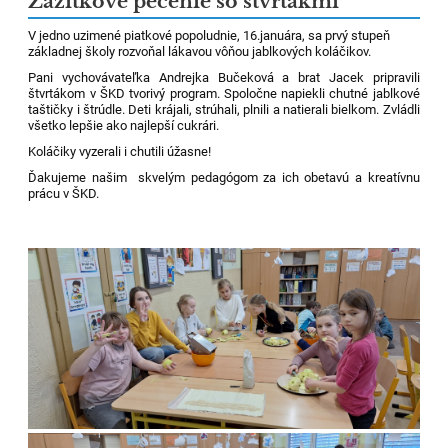
Zážitkové pečenie so štvrtákmi
V jedno uzimené piatkové popoludnie, 16.januára, sa prvý stupeň
základnej školy rozvoňal lákavou vôňou jablkových koláčikov.
Pani vychovávateľka Andrejka Bučeková a brat Jacek pripravili
štvrtákom v ŠKD tvorivý program. Spoločne napiekli chutné jablkové
taštičky i štrúdle. Deti krájali, strúhali, plnili a natierali bielkom. Zvládli
všetko lepšie ako najlepší cukrári.
Koláčiky vyzerali i chutili úžasne!
Ďakujeme našim skvelým pedagógom za ich obetavú a kreatívnu
prácu v ŠKD.