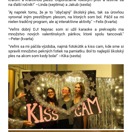
na ďalší ročník!" ~Linda (septima) a Jakub (sexta)
"Aj napriek tomu, že je to "obyčajný" školský ples, tak sa úrovňou
vyrovnal iným prestížnym plesom, na ktorých som bol. Páčil sa mi
nielen tradičný program, ale aj interaktívne aktivity." ~Felix (kvarta)
"Veľmi dobrý DJ! Najviac som si užil karaoke a prekvapilo ma
množstvo nových valentínskych párikov, ktoré spolu tancovali."
~Peter (kvarta)
"Veľmi sa mi páčila výzdoba, najmä fotokútik a kiss cam, kde sme si
spravili množstvo pekných fotiek na pamiatku. Bol to najlepší školský
ples na akom som kedy bola!" ~Kika (sexta)