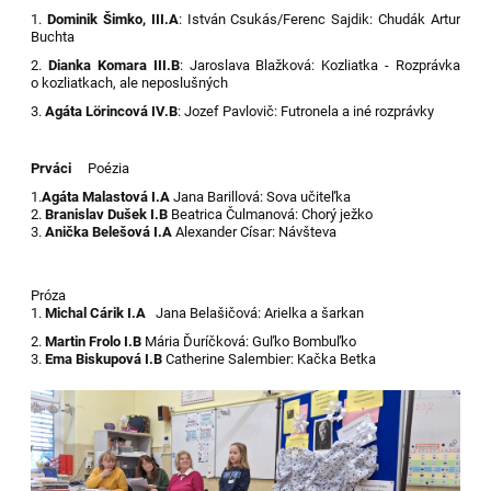
1.
Dominik Šimko, III.A
: István Csukás/Ferenc Sajdik: Chudák Artur
Buchta
2.
Dianka Komara III.B
: Jaroslava Blažková: Kozliatka - Rozprávka
o kozliatkach, ale neposlušných
3.
Agáta Lörincová IV.B
: Jozef Pavlovič: Futronela a iné rozprávky
Prváci
Poézia
1.
Agáta Malastová I.A
Jana Barillová: Sova učiteľka
2.
Branislav Dušek I.B
Beatrica Čulmanová: Chorý ježko
3.
Anička Belešová I.A
Alexander Císar: Návšteva
Próza
1.
Michal Cárik I.A
Jana Belašičová: Arielka a šarkan
2.
Martin Frolo I.B
Mária Ďuríčková: Guľko Bombuľko
3.
Ema Biskupová I.B
Catherine Salembier: Kačka Betka