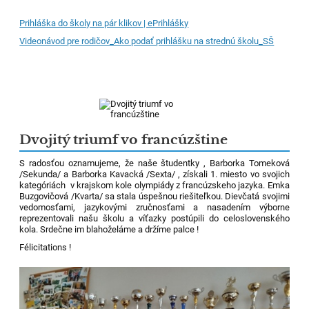
Prihláška do školy na pár klikov | ePrihlášky
Videonávod pre rodičov_Ako podať prihlášku na strednú školu_SŠ
Dvojitý triumf vo francúzštine
S radosťou oznamujeme, že naše študentky , Barborka Tomeková
/Sekunda/ a Barborka Kavacká /Sexta/ , získali 1. miesto vo svojich
kategóriách v krajskom kole olympiády z francúzskeho jazyka. Emka
Buzgovičová /Kvarta/ sa stala úspešnou riešiteľkou. Dievčatá svojimi
vedomosťami, jazykovými zručnosťami a nasadením výborne
reprezentovali našu školu a víťazky postúpili do celoslovenského
kola. Srdečne im blahoželáme a držíme palce !
Félicitations !