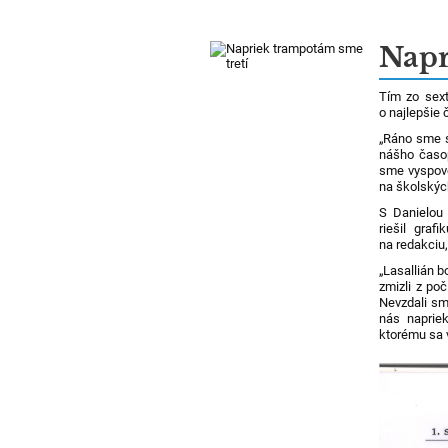
Napr
Tím zo sext
o najlepšie 
„Ráno sme s
nášho časop
sme vyspove
na školskýc
S Danielou 
riešil graf
na redakciu,
„Lasallián b
zmizli z po
Nevzdali sm
nás napriek
ktorému sa 