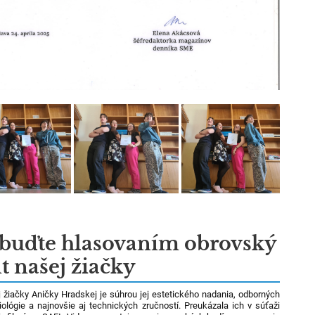
buďte hlasovaním obrovský
t našej žiačky
j žiačky Aničky Hradskej je súhrou jej estetického nadania, odborných
biológie a najnovšie aj technických zručností. Preukázala ich v súťaži