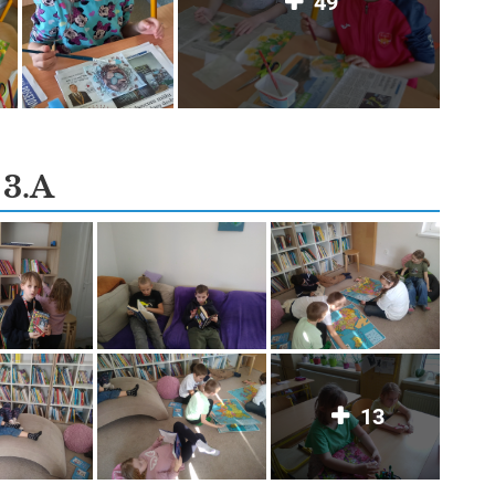
49
3.A
13