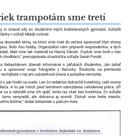
iek trampotám sme tretí
y si zmeral sily so študentmi iných bratislavských gymnázií. Súťažili
články v súťaži Mladý novinár.
a dozvedeli tému, na ktorú sme mali do večera spracovať štyri strany
isu. Bolo ňou hobby. Organizátori nám pripravili respondentov, a tých
dali. Mali sme tak materiál na hlavný článok. Zvyšok sme lovili u nás
h chodbách,“ prerozprávala účastníčka súťaže Sarah Pundir.
a Sebastiánom zbierali informácie o záľubách študentov, Ján zatiaľ
iku a upravoval svoje fotografie z tlačovky. Študovňa sa premenila
 nechýbala v nej ani uzávierková únava a poriadna nervozita.
ol o pár hodín na svete. Len čo redaktori dokončili korektúry, celé noviny
čítača. A to pár minút pred termínom odovzdania celodennej práce. Uf!
e sa a nahodili sme ich opäť, tento raz však bez korektúry. Zo súťaže
 tomu nevyradili, ale dokonca aj ocenili. Získali sme tretie miesto,
veľmi tešíme,“ dodal Sebastián s palcom hore.