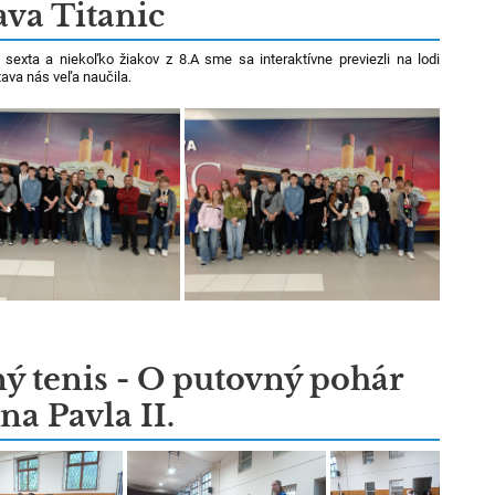
ava Titanic
 sexta a niekoľko žiakov z 8.A sme sa interaktívne previezli na lodi
tava nás veľa naučila.
ný tenis - O putovný pohár
ána Pavla II.