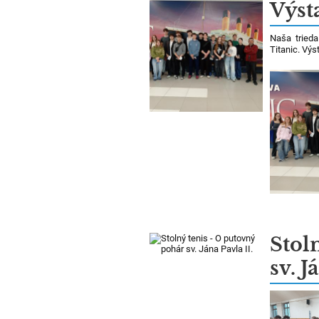
Novinky
Výst
Naša trieda
Titanic. Výs
Stol
sv. J