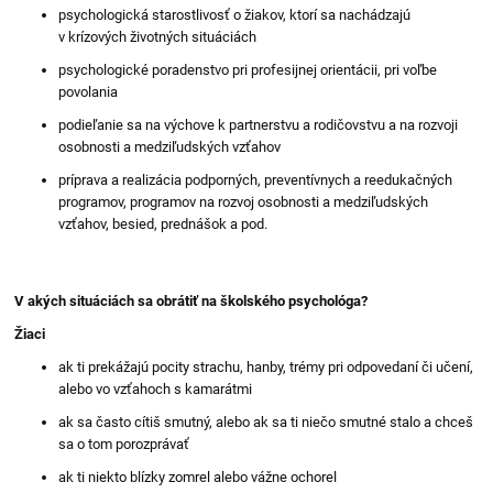
psychologická starostlivosť o žiakov, ktorí sa nachádzajú
v krízových životných situáciách
psychologické poradenstvo pri profesijnej orientácii, pri voľbe
povolania
podieľanie sa na výchove k partnerstvu a rodičovstvu a na rozvoji
osobnosti a medziľudských vzťahov
príprava a realizácia podporných, preventívnych a reedukačných
programov, programov na rozvoj osobnosti a medziľudských
vzťahov, besied, prednášok a pod.
V akých situáciách sa obrátiť na školského psychológa?
Žiaci
ak ti prekážajú pocity strachu, hanby, trémy pri odpovedaní či učení,
alebo vo vzťahoch s kamarátmi
ak sa často cítiš smutný, alebo ak sa ti niečo smutné stalo a chceš
sa o tom porozprávať
ak ti niekto blízky zomrel alebo vážne ochorel