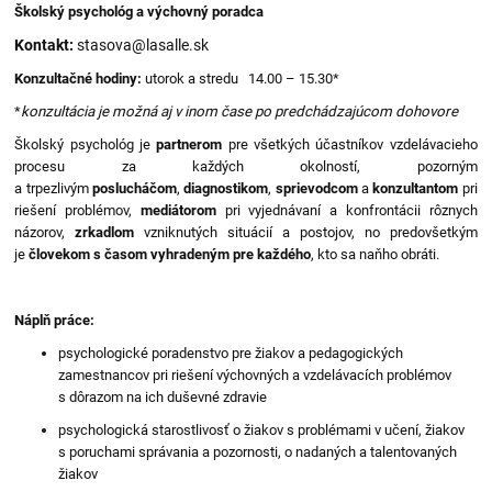
Školský psychológ a výchovný poradca
Kontakt:
stasova@lasalle.sk
Konzultačné hodiny:
utorok a stredu 14.00 – 15.30*
*
konzultácia je možná aj v inom čase po predchádzajúcom dohovore
Školský psychológ je
partnerom
pre všetkých účastníkov vzdelávacieho
procesu za každých okolností, pozorným
a trpezlivým
poslucháčom
,
diagnostikom
,
sprievodcom
a
konzultantom
pri
riešení problémov,
mediátorom
pri vyjednávaní a konfrontácii rôznych
názorov,
zrkadlom
vzniknutých situácií a postojov, no predovšetkým
je
človekom s časom vyhradeným pre každého
,
kto sa naňho obráti.
Náplň práce:
psychologické poradenstvo pre žiakov a pedagogických
zamestnancov pri riešení výchovných a vzdelávacích problémov
s dôrazom na ich duševné zdravie
psychologická starostlivosť o žiakov s problémami v učení, žiakov
s poruchami správania a pozornosti, o nadaných a talentovaných
žiakov