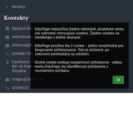
Novinky
Kontakty
Spojená škola de La Salle, Čachtická 14, 831 06 Bratislava
EduPage nepoužíva žiadne reklamné, analytické alebo 
iné súkromie ohrozujúce cookies. Žiadne cookies sa 
sekretariat@lasalle.sk
nezdieľajú s tretími stranami.

simkova@lasalle.sk
EduPage používa iba 2 cookie – jedno nevyhnutné pre 
fungovanie prihlasovania. Toto je dočasné, po 
0244881705
zatvorení prehliadača sa odstráni.

Čachtická 14, 831 06 Bratislava
Druhé cookie zvyšuje bezpečnosť prihlásenia - vďaka 
831 06 Bratislava
nemu EduPage vie identifikovať prihlásenie z 
Slovakia
neznámeho počítača.
magac@lasalle.sk
Ok
42258120
Detvianska 24, 831 06 Bratislava
Naša organizácia spracúva osobné údaje podľa zásad v súlade s
platnou právnou úpravou.
Kontakt na zodpovednú osobu:
Konferencia biskupov Slovenska, Kapitulská 11, Bratislava
IČO: 00684325, DIČ: 2020804841,
email: dpo@kbs.sk, https://gdpr.kbs.sk