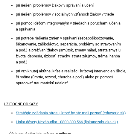
pri riešení problémov žiakov v správaní a učení
pri riešení problémov v sociálnych vzťahoch žiakov v triede
pri pomoci deťom integrovaným v triedach s poruchami učenia
a správania
pri potrebe riešenia zmien v správaní (sebapoškodzovanie,
šikanovanie, záškoláctvo, separácia, problémy so stravovaním
a pod.) a prežívaní žiakov (smútok, zmeny nálad, strata zmyslu
života, depresia, úzkosť, strachy, strata záujmov, tréma, hanba
a pod.)
pri vzniknutej akútnej kríze a realizácii krízovej intervencie v škole,
či rodine (úmrtie, rozvod, choroba a pod.) alebo pri pomoci
spracovať traumatickú udalosť
UŽITOČNÉ ODKAZY
Stratégie zvládania stresu, ktoré by ste mali poznať (eduworld.sk)
Linka dôvery Nezábudka - 0800 800 566 (linkanezabudka.sk)
Čísla na všetky linky dôvery v odkaze