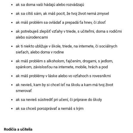
ak sa doma vaši hádajú alebo rozvádzajú
ak sa cítiš sám, ak máš pocit, že tvoj život nemá zmysel
ak máš problém sa ovládať a prepadá ťa hnev, či zlosť
ak potrebuješ zlepšiť vzťahy v triede, s učiteľmi, doma s rodičmi
alebo súrodencami
ak ti niekto ubližuje v škole, triede, na internete, či sociálnych
sieťach, alebo doma v rodine
ak máš problém s alkoholom, fajčením, drogami, s jedlom,
spánkom, závislosťou na internete, mobile, hrách a pod
ak máš problémy v láske alebo vo vzťahoch s rovesníkmi
ak nevieš, kam by si chcel ísť na školu a kam má tvoj život
smerovať
ak sa nevieš sústrediť pri učení, či príprave do školy
ak sa chceš porozprávať a nemáš s kým
Rodičia a učitelia